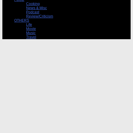
Cooking
News & Misc
Podcast
Review/Criticism
OTHERS
Life
Movie
Music
Travel