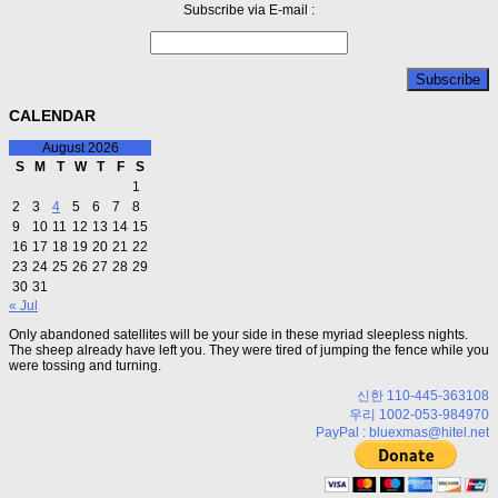
Subscribe via E-mail :
CALENDAR
August 2026
S
M
T
W
T
F
S
1
2
3
4
5
6
7
8
9
10
11
12
13
14
15
16
17
18
19
20
21
22
23
24
25
26
27
28
29
30
31
« Jul
Only abandoned satellites will be your side in these myriad sleepless nights.
The sheep already have left you. They were tired of jumping the fence while you
were tossing and turning.
신한 110-445-363108
우리 1002-053-984970
PayPal : bluexmas@hitel.net